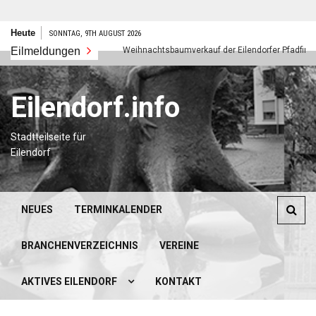
Zum
Heute
SONNTAG, 9TH AUGUST 2026
Inhalt
s neues Jahr
Eilmeldungen
Weihnachtsbaumverkauf der Eilendorfer Pfadfinder
springen
Eilendorf.info
Stadtteilseite für
Eilendorf
NEUES
TERMINKALENDER
BRANCHENVERZEICHNIS
VEREINE
AKTIVES EILENDORF
KONTAKT