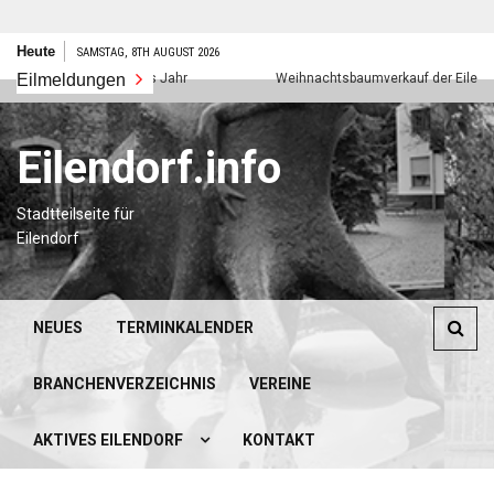
Zum
Heute
SAMSTAG, 8TH AUGUST 2026
Inhalt
Eilmeldungen
Frohes neues Jahr
Weihnachtsbaumverkauf der Eilendorfer
springen
Eilendorf.info
Stadtteilseite für
Eilendorf
NEUES
TERMINKALENDER
BRANCHENVERZEICHNIS
VEREINE
AKTIVES EILENDORF
KONTAKT