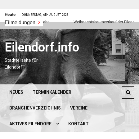
Zum
Heute
DONNERSTAG, 6TH AUGUST 2026
Inhalt
Eilmeldungen
Frohes neues Jahr
Weihnachtsbaumverkauf der Eilendorfer P
springen
Eilendorf.info
Stadtteilseite für
Eilendorf
NEUES
TERMINKALENDER
BRANCHENVERZEICHNIS
VEREINE
AKTIVES EILENDORF
KONTAKT