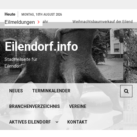
Zum
Heute
MONTAG, 10TH AUGUST 2026
Inhalt
Eilmeldungen
Frohes neues Jahr
Weihnachtsbaumverkauf der Eilendorfer 
springen
Eilendorf.info
Stadtteilseite für
Eilendorf
NEUES
TERMINKALENDER
BRANCHENVERZEICHNIS
VEREINE
AKTIVES EILENDORF
KONTAKT