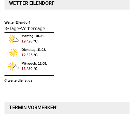
WETTER EILENDORF
Wetter Eilendorf
3-Tage-Vorhersage
Montag, 10.08.
19
/
28
°C
Dienstag, 11.08.
12
/
25
°C
Mittwoch, 12.08.
13
/
30
°C
© wetterdienst.de
TERMIN VORMERKEN: