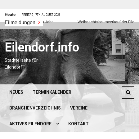
Zum
Heute
FREITAG, 7TH AUGUST 2026
Inhalt
Eilmeldungen
Frohes neues Jahr
Weihnachtsbaumverkauf der Eilendorfer
springen
Eilendorf.info
Stadtteilseite für
Eilendorf
NEUES
TERMINKALENDER
BRANCHENVERZEICHNIS
VEREINE
AKTIVES EILENDORF
KONTAKT