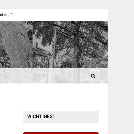
endorfer Pfadfinder
St. Martin 2025: Umzüge in Eilendorf
T
WICHTIGES: