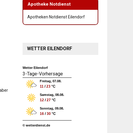
Apotheke Notdienst
Apotheken Notdienst Eilendorf
WETTER EILENDORF
Wetter Eilendorf
3-Tage-Vorhersage
Freitag, 07.08.
11
/
23
°C
 aber
Samstag, 08.08.
12
/
27
°C
Sonntag, 09.08.
16
/
30
°C
© wetterdienst.de